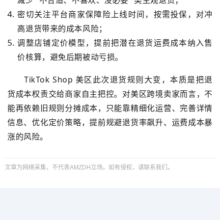
减少 “不合适、不喜欢、没必要” 类主观退货；
密切关注平台
商家保障险
上线时间，按需投保，对冲
高退货带来的成本风险；
调整店铺定价模型，提前把潜在退货运费成本纳入售
价核算，避免后期被动亏损。
TikTok Shop 美区此次退货规则大变，本质是把退
货成本权责交给商家自主把控。对美区跨境卖家而言，不
能再依赖旧规则分摊成本，只能靠精细化运营、完善详情
信息、优化定价策略，提前规避退货率飙升、运费成本暴
涨的风险。
文章为网络采集，不代表AMZDH立场。如有侵权，请联系我们。