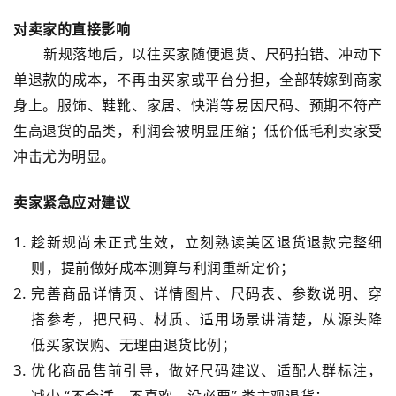
对卖家的直接影响
新规落地后，以往买家随便退货、尺码拍错、冲动下
单退款的成本，不再由买家或平台分担，
全部转嫁到商家
身上
。服饰、鞋靴、家居、快消等
易因尺码、预期不符产
生高退货
的品类，利润会被明显压缩；低价低毛利卖家受
冲击尤为明显。
卖家紧急应对建议
趁新规尚未正式生效，立刻熟读美区退货退款完整细
则，提前做好成本测算与利润重新定价；
完善商品详情页、详情图片、尺码表、参数说明、穿
搭参考，
把尺码、材质、适用场景讲清楚
，从源头降
低买家误购、无理由退货比例；
优化商品售前引导，做好尺码建议、适配人群标注，