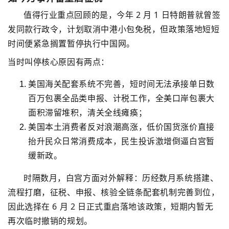
值得行业重点回顾的是，今年 2 月 1 日特朗普就曾签
发同款行政令，计划取消中港小包免税，但政策落地短短
时间便紧急搁置暂停执行
中国网
。
当时叫停核心原因有两点：
美国海关配套系统不完善，短时间无法承接单日数
百万包裹全品类申报、计税工作，全美口岸包裹大
面积滞留堆积，清关全线瘫痪；
美国本土消费者反对浪潮高涨，低价国货涨价直接
抬升民众日常消费成本，
民生投诉
激增倒逼白宫暂
缓新政。
时隔数月，白宫方面对外解释：历经数月系统搭建、
流程打磨，征税、申报、核验全链条配套机制完善到位，
因此选择在 6 月 2 日正式重启落地该政策，短期内暂无
再次临时撤销的规划。