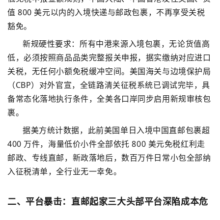
值 800 美元以内的入境快递与邮政包裹，不再享受关税
豁免
。
新规硬性要求：所有中港来源入境包裹，无论货值高
低，必须按照商品品类完整报关申报，据实缴纳对应进口
关税，无任何小额免税缓冲空间。美国海关与边境保护局
（CBP）对外官宣，全链路清关征税系统已调试完毕，具
备常态化落地执行条件，全美各口岸同步启用新规审核包
裹。
据美方统计数据，此前美国单日入境中国直邮包裹超
400 万件，海量低价小件全部依托 800 美元免税红利走
邮政、专线直邮，
新政落地后，数百万件日常小包全部纳
入征税清单，全行业无一幸免
。
二、平台暴击：直邮起家三大头部平台深陷成本危