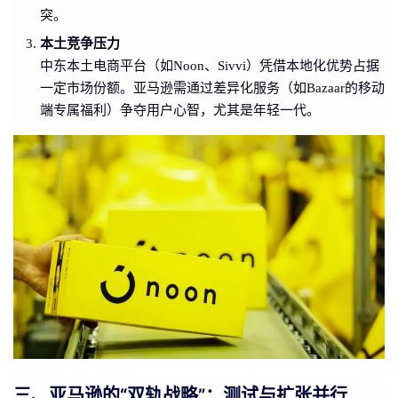
突。
本土竞争压力
中东本土电商平台（如
Noon
、Sivvi）凭借本地化优势占据
一定市场份额。亚马逊需通过差异化服务（如Bazaar的移动
端专属福利）争夺用户心智，尤其是年轻一代。
三、亚马逊的“双轨战略”：测试与扩张并行