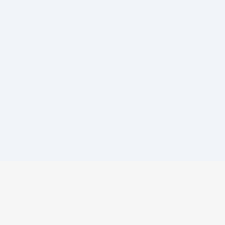
公众号
商务合作
客服微信