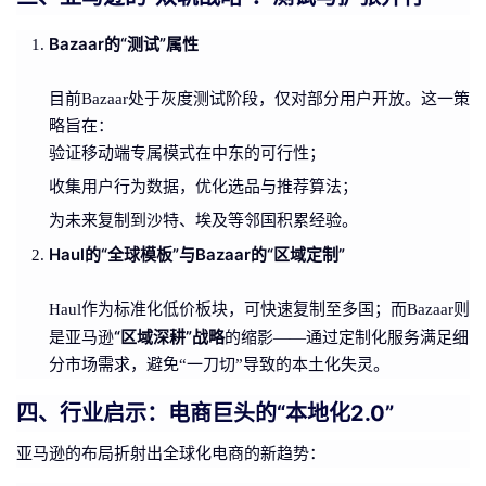
Bazaar的“测试”属性
目前Bazaar处于灰度测试阶段，仅对部分用户开放。这一策
略旨在：
验证移动端专属模式在中东的可行性；
收集用户行为数据，优化选品与推荐算法；
为未来复制到沙特、埃及等邻国积累经验。
Haul的“全球模板”与Bazaar的“区域定制”
Haul作为标准化低价板块，可快速复制至多国；而Bazaar则
“区域深耕”战略
是亚马逊
的缩影——通过定制化服务满足细
分市场需求，避免“一刀切”导致的本土化失灵。
四、行业启示：电商巨头的“本地化2.0”
亚马逊的布局折射出全球化电商的新趋势：